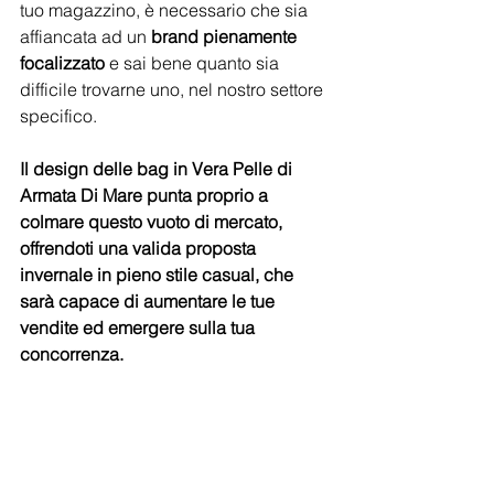
tuo magazzino, è necessario che sia 
affiancata ad un
 brand pienamente 
focalizzato
 e sai bene quanto sia 
difficile trovarne uno, nel nostro settore 
specifico.
Il design delle bag in Vera Pelle di 
Armata Di Mare punta proprio a 
colmare questo vuoto di mercato, 
offrendoti una valida proposta 
invernale in pieno stile casual, che 
sarà capace di aumentare le tue 
vendite ed emergere sulla tua 
concorrenza.
Inoltre, come avrai già notato dalle 
fotografie allegate in quest'articolo, ho 
deciso di offrire
 al cliente finale una 
garanzia di 2 anni 
che gli permetterà 