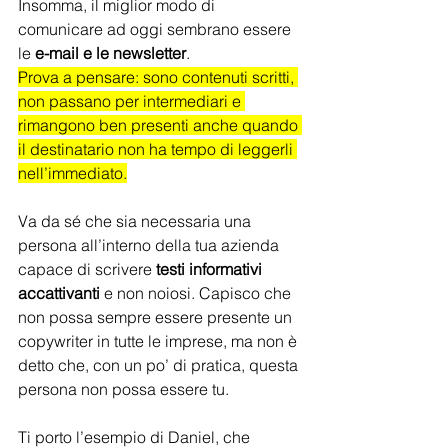
Insomma, il miglior modo di 
comunicare ad oggi sembrano essere 
le 
e-mail e le newsletter
. 
Prova a pensare: sono contenuti scritti, 
non passano per intermediari e 
rimangono ben presenti anche quando 
il destinatario non ha tempo di leggerli 
nell’immediato.
Va da sé che sia necessaria una 
persona all’interno della tua azienda 
capace di scrivere 
testi informativi 
accattivanti
 e non noiosi. Capisco che 
non possa sempre essere presente un 
copywriter in tutte le imprese, ma non è 
detto che, con un po’ di pratica, questa 
persona non possa essere tu.
Ti porto l’esempio di Daniel, che 