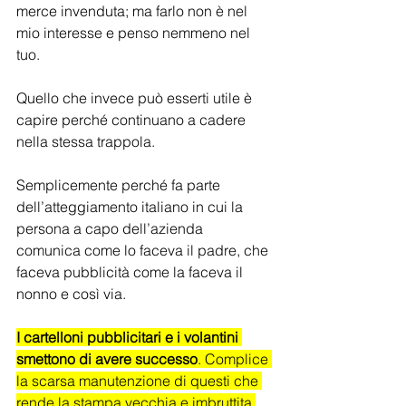
merce invenduta; ma farlo non è nel 
mio interesse e penso nemmeno nel 
tuo.
Quello che invece può esserti utile è 
capire perché continuano a cadere 
nella stessa trappola.
Semplicemente perché fa parte 
dell’atteggiamento italiano in cui la 
persona a capo dell’azienda 
comunica come lo faceva il padre, che 
faceva pubblicità come la faceva il 
nonno e così via.
I cartelloni pubblicitari e i volantini 
smettono di avere successo
. Complice 
la scarsa manutenzione di questi che 
rende la stampa vecchia e imbruttita 