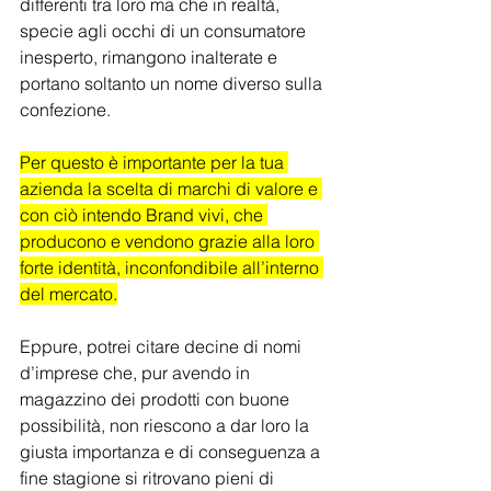
differenti tra loro ma che in realtà, 
specie agli occhi di un consumatore 
inesperto, rimangono inalterate e 
portano soltanto un nome diverso sulla 
confezione.
Per questo è importante per la tua 
azienda la scelta di marchi di valore e 
con ciò intendo Brand vivi, che 
producono e vendono grazie alla loro 
forte identità, inconfondibile all’interno 
del mercato.
Eppure, potrei citare decine di nomi 
d’imprese che, pur avendo in 
magazzino dei prodotti con buone 
possibilità, non riescono a dar loro la 
giusta importanza e di conseguenza a 
fine stagione si ritrovano pieni di 