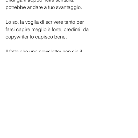
potrebbe andare a tuo svantaggio.
Lo so, la voglia di scrivere tanto per 
farsi capire meglio è forte, credimi, da 
copywriter lo capisco bene.
Il fatto che una newsletter non sia il 
mezzo adatto per farlo, non significa 
che tu non possa prendere in 
considerazione altre opzioni.