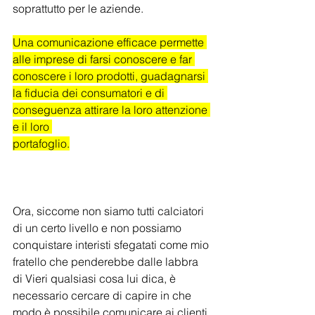
soprattutto per le aziende.
Una comunicazione efficace permette 
alle imprese di farsi conoscere e far 
conoscere i loro prodotti, guadagnarsi 
la fiducia dei consumatori e di 
conseguenza attirare la loro attenzione 
e il loro 
portafoglio.
Ora, siccome non siamo tutti calciatori 
di un certo livello e non possiamo 
conquistare interisti sfegatati come mio 
fratello che penderebbe dalle labbra 
di Vieri qualsiasi cosa lui dica, è 
necessario cercare di capire in che 
modo è possibile comunicare ai clienti 