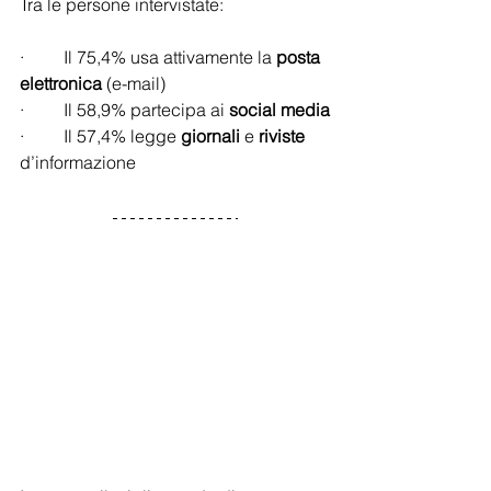
Tra le persone intervistate:
·         Il 75,4% usa attivamente la
 posta 
elettronica
 (e-mail)
·         Il 58,9% partecipa ai 
social media
·         Il 57,4% legge 
giornali
 e 
riviste
d’informazione