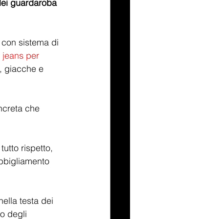
dei guardaroba 
 con sistema di 
 
jeans per 
t, giacche e 
ncreta che 
utto rispetto, 
abbigliamento 
lla testa dei 
o degli 