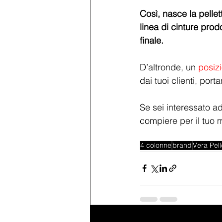
Così, nasce la pelle
linea di cinture prod
finale.
D’altronde, un 
posiz
dai tuoi clienti, por
Se sei interessato a
compiere per il tuo 
4 colonne
brand
Vera Pell