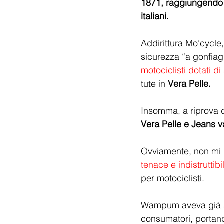
1871, raggiungendo 
italiani.
Addirittura Mo’cycle
sicurezza “a gonfiagg
motociclisti dotati di
tute in 
Vera Pelle.
Insomma, a riprova d
Vera Pelle e Jeans v
Ovviamente, non mi ri
tenace e indistruttibi
per motociclisti.
Wampum aveva già ant
consumatori, portand