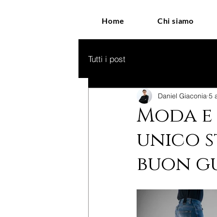
Home
Chi siamo
Tutti i post
Daniel Giaconia
5 
Moda e 
unico s
buon gu