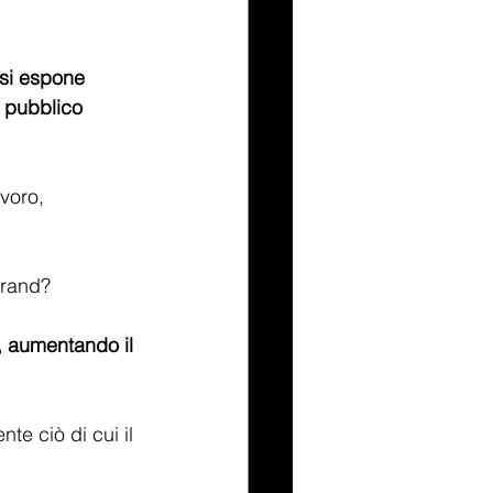
 si espone 
o pubblico 
voro, 
brand?
, aumentando il 
te ciò di cui il 